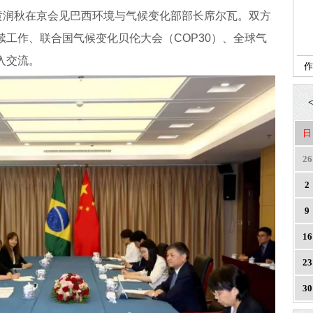
长黄润秋在京会见巴西环境与气候变化部部长席尔瓦。双方
工作、联合国气候变化贝伦大会（COP30）、全球气
入交流。
作
<
日
26
2
9
16
23
30